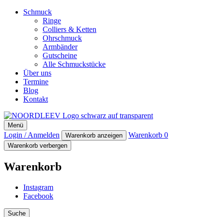
Schmuck
Ringe
Colliers & Ketten
Ohrschmuck
Armbänder
Gutscheine
Alle Schmuckstücke
Über uns
Termine
Blog
Kontakt
NOORDLEEV
Menü
Manufaktur für maritimen Designschmuck
Login / Anmelden
Warenkorb
0
Warenkorb anzeigen
Warenkorb verbergen
Warenkorb
Instagram
Facebook
Suche