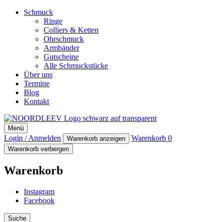
Schmuck
Ringe
Colliers & Ketten
Ohrschmuck
Armbänder
Gutscheine
Alle Schmuckstücke
Über uns
Termine
Blog
Kontakt
NOORDLEEV
Menü
Manufaktur für maritimen Designschmuck
Login / Anmelden
Warenkorb
0
Warenkorb anzeigen
Warenkorb verbergen
Warenkorb
Instagram
Facebook
Suche