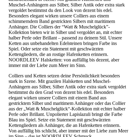
Muschel-Anhängern aus Silber, Silber Antik oder extra stark
vergoldet bestimmst du den Look von dezent bis edel.
Besonders elegant wirken unsere Colliers aus einem
schimmerndem Band gestrickten Silbers mit maritimem
Anhänger. Die Colliers der “Watt & Muschelglück”-
Kollektion bieten wir in Silber und vergoldet an, mit echter
halber Perle oder Brillant – passend zu deinem Stil. Unsere
Ketten aus unbehandelten Edelsteinen bringen Farbe ins
Spiel. Oder setze ein Statement mit geschwärzten
Kettengliedern, die an rostige Hafenketten erinnern.
NOORDLEEV Halsketten: von auffällig bis dezent, aber
immer mit der Liebe zum Meer im Sinn.
Colliers und Ketten setzen deine Persönlichkeit besonders
stark in Szene. Mit grazilen Halsketten und Muschel-
Anhängern aus Silber, Silber Antik oder extra stark vergoldet
bestimmst du den Grad von dezent bis edel. Besonders
elegant wirken unsere Colliers mit einem Band aus
gestricktem Silber und maritimem Anhänger oder das Collier
aus der „Watt & Muschelglück“-Kollektion mit echter halber
Perle oder Brillant. Unpolierter Lapislazuli bringt die Farbe
Blau ins Spiel. Setze ein Statement mit geschwärzten
Kettengliedern als Anhänger, die an Hafenketten erinnern.
Von auffällig bis schlicht, aber immer mit der Liebe zum Meer
im Sinn – das ist NOORDLEEV Schmuck.