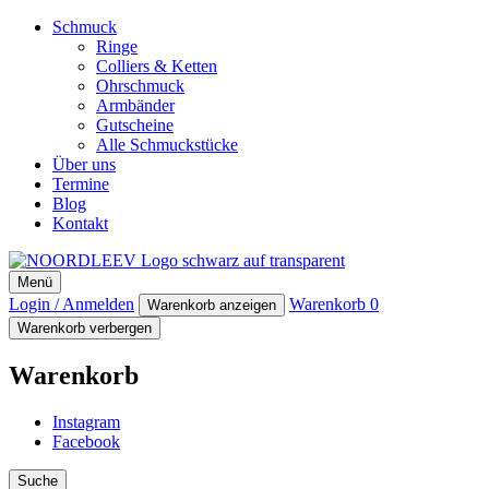
Schmuck
Ringe
Colliers & Ketten
Ohrschmuck
Armbänder
Gutscheine
Alle Schmuckstücke
Über uns
Termine
Blog
Kontakt
NOORDLEEV
Menü
Manufaktur für maritimen Designschmuck
Login / Anmelden
Warenkorb
0
Warenkorb anzeigen
Warenkorb verbergen
Warenkorb
Instagram
Facebook
Suche