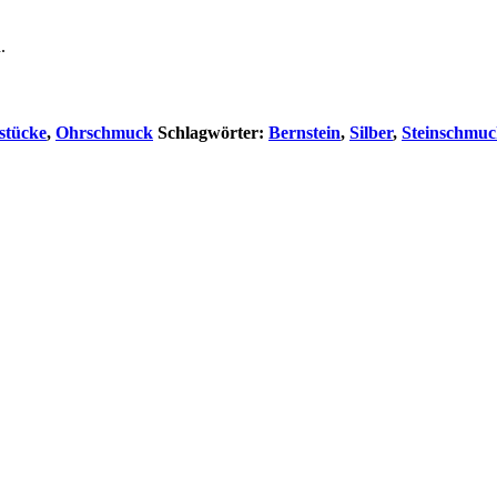
.
stücke
,
Ohrschmuck
Schlagwörter:
Bernstein
,
Silber
,
Steinschmu