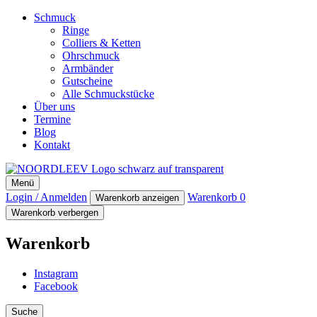
Schmuck
Ringe
Colliers & Ketten
Ohrschmuck
Armbänder
Gutscheine
Alle Schmuckstücke
Über uns
Termine
Blog
Kontakt
NOORDLEEV
Menü
Manufaktur für maritimen Designschmuck
Login / Anmelden
Warenkorb
0
Warenkorb anzeigen
Warenkorb verbergen
Warenkorb
Instagram
Facebook
Suche