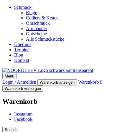
Schmuck
Ringe
Colliers & Ketten
Ohrschmuck
Armbänder
Gutscheine
Alle Schmuckstücke
Über uns
Termine
Blog
Kontakt
NOORDLEEV
Menü
Manufaktur für maritimen Designschmuck
Login / Anmelden
Warenkorb
0
Warenkorb anzeigen
Warenkorb verbergen
Warenkorb
Instagram
Facebook
Suche