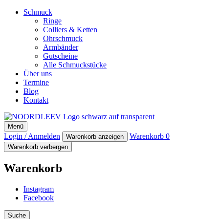
Schmuck
Ringe
Colliers & Ketten
Ohrschmuck
Armbänder
Gutscheine
Alle Schmuckstücke
Über uns
Termine
Blog
Kontakt
NOORDLEEV
Menü
Manufaktur für maritimen Designschmuck
Login / Anmelden
Warenkorb
0
Warenkorb anzeigen
Warenkorb verbergen
Warenkorb
Instagram
Facebook
Suche